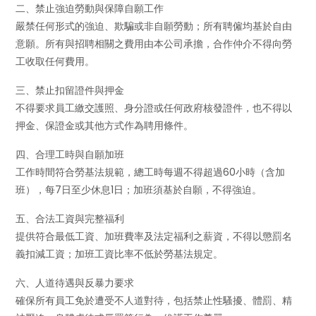
二、禁止強迫勞動與保障自願工作
嚴禁任何形式的強迫、欺騙或非自願勞動；所有聘僱均基於自由
意願。所有與招聘相關之費用由本公司承擔，合作仲介不得向勞
工收取任何費用。
三、禁止扣留證件與押金
不得要求員工繳交護照、身分證或任何政府核發證件，也不得以
押金、保證金或其他方式作為聘用條件。
四、合理工時與自願加班
工作時間符合勞基法規範，總工時每週不得超過60小時（含加
班），每7日至少休息1日；加班須基於自願，不得強迫。
五、合法工資與完整福利
提供符合最低工資、加班費率及法定福利之薪資，不得以懲罰名
義扣減工資；加班工資比率不低於勞基法規定。
六、人道待遇與反暴力要求
確保所有員工免於遭受不人道對待，包括禁止性騷擾、體罰、精