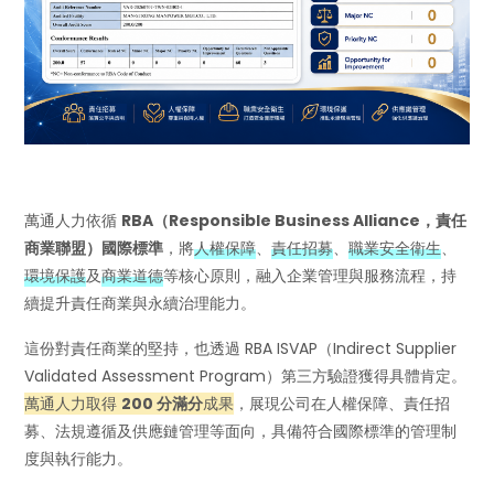
萬通人力依循
RBA（Responsible Business Alliance，責任
商業聯盟）國際標準
，將
人權保障
、
責任招募
、
職業安全衛生
、
環境保護
及
商業道德
等核心原則，融入企業管理與服務流程，持
續提升責任商業與永續治理能力。
這份對責任商業的堅持，也透過 RBA ISVAP（Indirect Supplier
Validated Assessment Program）第三方驗證獲得具體肯定。
萬通人力取得
200 分滿分
成果
，展現公司在人權保障、責任招
募、法規遵循及供應鏈管理等面向，具備符合國際標準的管理制
度與執行能力。