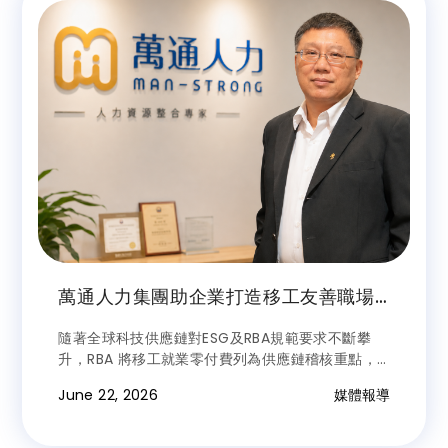
萬通人力集團助企業打造移工友善職場
典範 接軌國際RBA規範
隨著全球科技供應鏈對ESG及RBA規範要求不斷攀
升，RBA 將移工就業零付費列為供應鏈稽核重點，
在面臨少子化與日益嚴重的缺工問題衝擊下，國際標
June 22, 2026
媒體報導
準是否能落實到企業實踐，關乎能否留在國際品牌大
廠採購名單，重要性不言而喻。