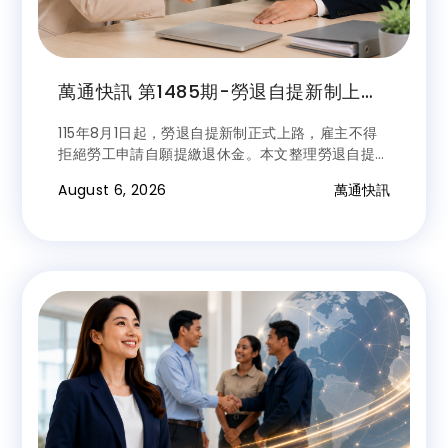
萬通快訊 第1485期-勞退自提新制上
路！8月起雇主不得拒絕勞工申請，最高
115年8月1日起，勞退自提新制正式上路，雇主不得
可自提6%享節稅優惠
拒絕勞工申請自願提繳退休金。本文整理勞退自提資
格、最高6%提繳比例、節稅優惠、保證收益、申請
August 6, 2026
萬通快訊
方式及雇主違規罰則，帶您一次掌握最新規定。