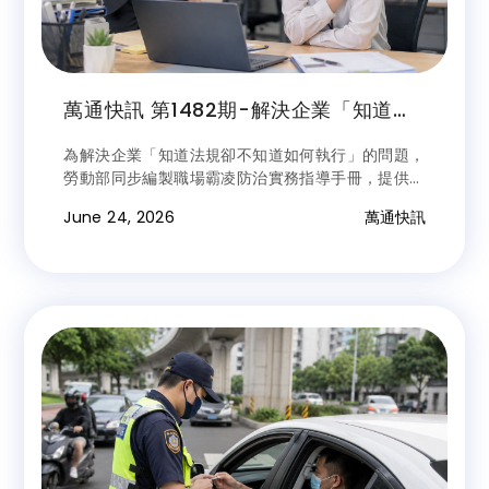
萬通快訊 第1482期-解決企業「知道法
規卻不知道如何執行」 勞動部推職場霸
為解決企業「知道法規卻不知道如何執行」的問題，
凌防治手冊與配套措施
勞動部同步編製職場霸凌防治實務指導手冊，提供各
項範本及操作指引，手冊內容包括職場霸凌防治規範
June 24, 2026
萬通快訊
範本、申訴書範本、利益迴避聲明文件、調查報告格
式，及申訴及調查處理流程，企業可依實際需求調整
使用，降低制度建置門檻。