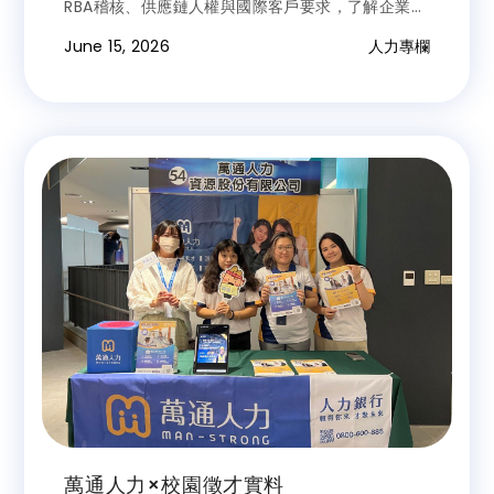
RBA稽核、供應鏈人權與國際客戶要求，了解企業如
何降低移工管理風險，建立符合國際標準的移工招募
June 15, 2026
人力專欄
與管理制度。
萬通人力×校園徵才實料