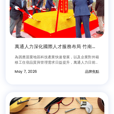
萬通人力深化國際人才服務布局 竹南智
慧綠能宿舍正式動土
為因應苗栗地區科技產業快速發展，以及企業對外籍
移工住宿品質與管理需求日益提升，萬通人力日前於
苗栗舉行「竹南移工宿舍新建工程」動土典禮，正式
May 7, 2026
品牌焦點
啟動宿舍興建計畫。未來將打造一座結合「智慧管
理、綠能永續、生活機能」的新世代移工宿舍，預計
提供 518 床住宿空間，服務鄰近竹南科學園區與廣
源科技園區等產業聚落之企業人力需求。