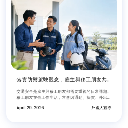
落實防禦駕駛觀念，雇主與移工朋友共
同提升用路行車安全
交通安全是雇主與移工朋友都需要重視的日常課題。
移工朋友在臺工作生活，常會因通勤、採買、外出辦
事而使用機車、腳踏車或步行，因此更應熟悉臺灣道
April 29, 2026
外國人宣導
路環境與交通規則。萬通人力提醒，防禦駕駛不只是
駕駛技巧，更是一種提前預測危險、確認安全再行動
的觀念。雇主也可透過日常提醒與關懷，協助移工朋
友建立正確用路習慣，共同降低交通事故風險。