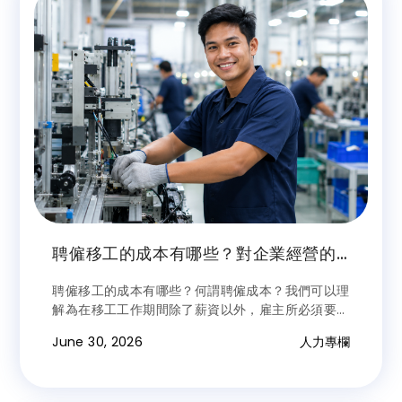
聘僱移工的成本有哪些？對企業經營的
風險為何？常見雷區分析及避雷建議
聘僱移工的成本有哪些？何謂聘僱成本？我們可以理
解為在移工工作期間除了薪資以外，雇主所必須要再
額外增加支出的費用。前揭成本除政府所頒定法令規
June 30, 2026
人力專欄
範外（我們可以稱之為法規成本），尚包括相關利害
關係人間的契約約定或規範等，這些也會造成移工直
接獲得該權利事項的資格；現況是移工有無知曉主張