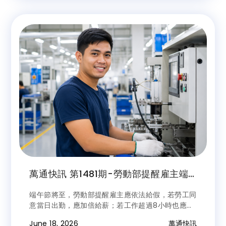
萬通快訊 第1481期-勞動部提醒雇主端
午節依法給假 若勞工同意當日出勤應加
端午節將至，勞動部提醒雇主應依法給假，若勞工同
倍給薪
意當日出勤，應加倍給薪；若工作超過8小時也應依
法給予加班費。若適逢勞工例假或休息日應給予補
June 18, 2026
萬通快訊