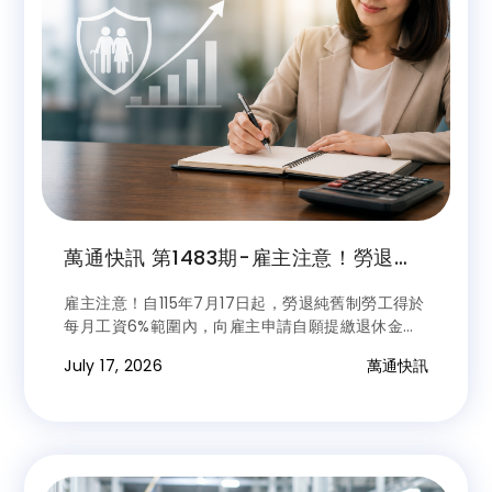
萬通快訊 第1483期-雇主注意！勞退舊
制新措施7/17上路 勞工自提6%退休金
雇主注意！自115年7月17日起，勞退純舊制勞工得於
合意提前結存退休金
每月工資6%範圍內，向雇主申請自願提繳退休金，
由雇主向勞保局申報並開立個人退休金專戶，再由雇
July 17, 2026
萬通快訊
主代扣提繳金額存入個人專戶。