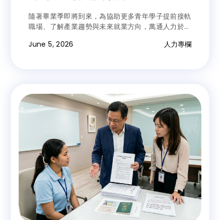
隨著畢業季即將到來，為協助更多青年學子提前接軌
職場、了解產業趨勢與未來就業方向，萬通人力於今
年春季積極參與多場校園徵才活動，希望透過面對面
June 5, 2026
人力專欄
的交流方式，與學生建立更直接、更真實的互動橋
樑。