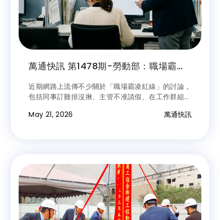
萬通快訊 第1478期-勞動部：職場霸凌
須同時符合五大要件
近期網路上流傳不少關於「職場霸凌紅線」的討論，
包括同事訂雞排沒揪、主管不准請假、在工作群組講
同事壞話等情況，究竟是否都算職場霸凌？對此，勞
May 21, 2026
萬通快訊
動部提醒，職場中難免會有意見不合或口角衝突，但
是否構成職場霸凌，並非單憑個人主觀感受即可認
定。