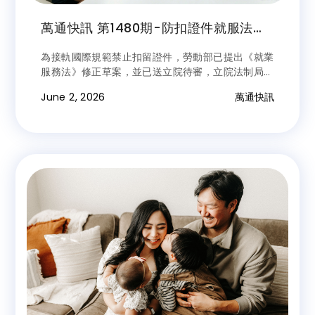
萬通快訊 第1480期-防扣證件就服法修
正草案待審議 立院法制局建議採實質判
為接軌國際規範禁止扣留證件，勞動部已提出《就業
斷標準
服務法》修正草案，並已送立院待審，立院法制局也
提出評估報告供立委參考，針對是否違法留置證件，
June 2, 2026
萬通快訊
建議採能否自由取回實質判斷；並針對侵占、扣留財
物等情形，明列具體案例與標準，避免個案認定發生
歧異。