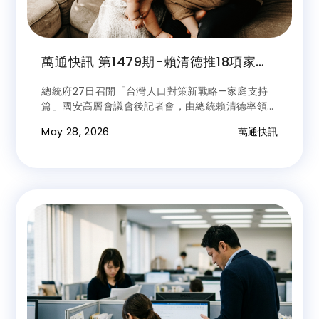
萬通快訊 第1479期-賴清德推18項家庭
支持新制最快明年上路 產假、婚假等新
總統府27日召開「台灣人口對策新戰略—家庭支持
增天數的工資政府支付
篇」國安高層會議會後記者會，由總統賴清德率領府
院團隊公布完整18項人口與家庭支持措施，針對少子
May 28, 2026
萬通快訊
女化與人口結構挑戰提出五大面向改革，涵蓋安心生
養、托育、教育、友善職場與居住減壓，預計每年新
增投入超過2,000億元，最快明年上路。