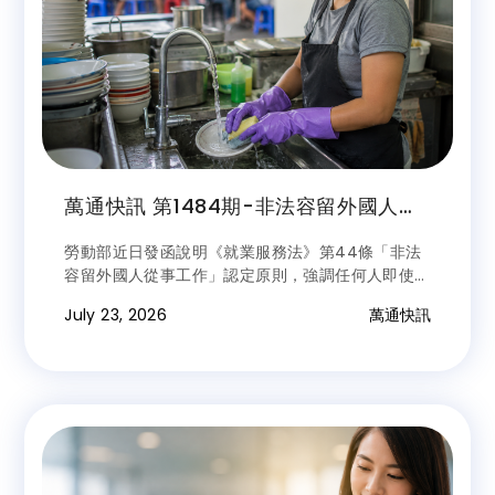
萬通快訊 第1484期-非法容留外國人工
作認定原則 勞動部說明 場域管理人應善
勞動部近日發函說明《就業服務法》第44條「非法
盡查核義務 不限聘僱關係
容留外國人從事工作」認定原則，強調任何人即使與
外國人沒有聘僱關係，只要未依法取得聘僱許可，卻
July 23, 2026
萬通快訊
容許外國人在其管理或提供的場所從事工作，即可能
構成違法；若經查證違法，將依《就業服務法》第
63條第1項規定裁罰。