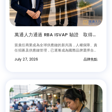
萬通人力通過 RBA ISVAP 驗證 取得滿
分 200 分
當責任商業成為全球供應鏈的新共識，人權保障、責
任招募及供應鏈管理，已逐漸成為國際品牌選擇合作
夥伴的重要標準。對人力服務業而言，企業所託付的
July 27, 2026
品牌焦點
不只是人才，更是對人權保障、法規遵循及管理品質
的信任。深耕台灣人力服務領域三十餘年的萬通人
力，始終秉持「以人為本」的核心理念，以專業服務
回應企業需求，以誠信建立長久信任。此次通過責任
商業聯盟（Responsible Business Alliance,
RBA）ISVAP（Indirect Supplier Validated
Assessment Program）驗證，並取得滿分 200
分之稽核成果，不僅展現萬通長期深耕責任招募、人
權保障及企業治理的成果，更印證三十餘年來持續精
進、穩健經營的品牌價值。