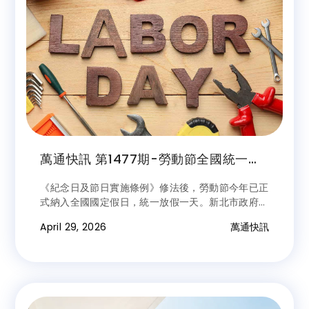
萬通快訊 第1477期-勞動節全國統一放
假 出勤應加給工資
《紀念日及節日實施條例》修法後，勞動節今年已正
式納入全國國定假日，統一放假一天。新北市政府勞
工局提醒雇主應給予勞工休假，並依法照給工資；雇
April 29, 2026
萬通快訊
主若因業務需要，有使勞工於休假日出勤情形，則應
加倍發給工資。