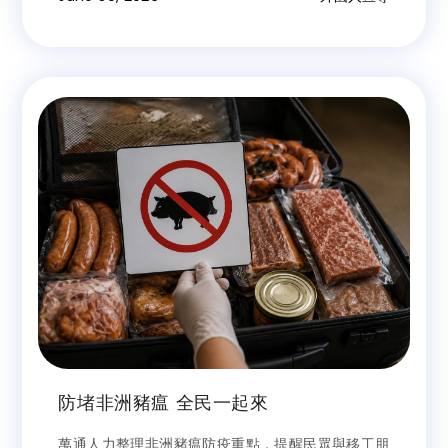
受罰。
防堵非洲豬瘟 全民一起來
萬通人力整理非洲豬瘟防疫重點，提醒民眾與移工朋