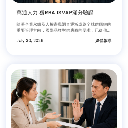
萬通人力 獲RBA ISVAP滿分驗證
隨著企業永續及人權盡職調查逐漸成為全球供應鏈的
重要管理方向，國際品牌對供應商的要求，已從傳統
的品質、成本與交期，全面擴展至勞工權益、責任招
July 30, 2026
媒體報導
募與企業治理。在此趨勢下，深耕台灣人力服務產業
30餘年的萬通人力，近日正式通過責任商業聯盟
（RBA）ISVAP第三方驗證，並以滿分200分完成稽
核，展現企業在人權保障、責任招募、法規遵循及企
業治理等面向的管理成果，代表萬通已符合國際責任
商業標準。