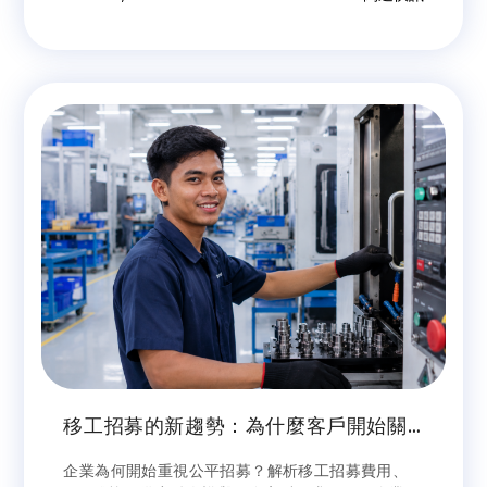
假，補假日性質視同國定假日。
移工招募的新趨勢：為什麼客戶開始關
心公平招募？
企業為何開始重視公平招募？解析移工招募費用、