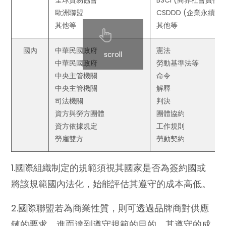
歐洲聯盟
CSDDD (企業永續
其他等
其他等
國內
中華民國政府
憲法
scroll
中華民國政府
勞動基準法等
中央主管機關
命令
中央主管機關
解釋
司法機關
判決
資方與勞方團體
團體協約
資方依據規定
工作規則
勞雇雙方
勞動契約
1.國際組織制定的規範須視其國家是否為簽約國或
將該規範國內法化，始能評估其遵守的成本高低。
2.國際聯盟若為商業性質，則可透過品牌商對供應
鏈的要求，進而達到遵守規範的目的。其遵守的成