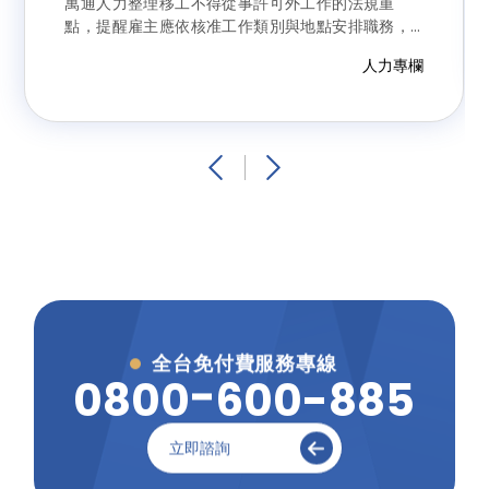
萬通人力整理移工不得從事許可外工作的法規重
點，提醒雇主應依核准工作類別與地點安排職務，
避免因一時方便而違規，影響聘僱資格與雙方權
人力專欄
益。
全台免付費服務專線
0
0
8
0
0
-
6
0
-
8
8
5
立即諮詢