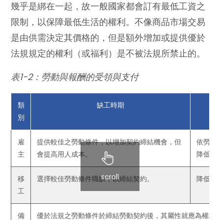
幾乎是綁在一起，故一般國家都會訂有最低工資之
限制，以保障最低生活的權利。不像商品市場交易
是由供需決定其價格的，但是額外增加或提供優於
法規規定的權利（或福利）是不被法規所禁止的。
表1-2：勞動與報酬的受領與支付
類
缺工時期
別
雇
提供較佳之勞動條件，以增加契約締結機會，但
依勞動
主
會提高用人成本。
降低用
scroll
移
選擇較佳勞動條件職缺，以締結契約。
降低求
工
備
優於法規之勞動條件於締結勞動契約後，其屬性就應為權利