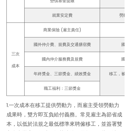
墊償基金提繳
就業安定費
勞動
商業保險 (雇主責任)
國外仲介費、規費及交通膳宿費
國外
三次
國內仲介服務費及規費
國內
成本
年終獎金、三節獎金、績效獎金
移工，被要
職工福利：三節獎金
1.一次成本在移工提供勞動力，而雇主受領勞動力
成果時，雙方即互負給付義務。常見雇主為節省成
本，以低於法規之最低標準來聘僱移工，並簽署雙