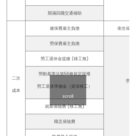
期滿回國交通補助
健保費雇主負擔
衛生福利
勞保費雇主負擔
勞工退休金提繳 (移工無)
勞動基準法第56條規定提撥
二次
勞動
勞工退休準備金（資深移工）
成本
scroll
就業保險費 (移工無)
職災保險費