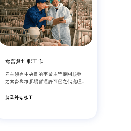
禽畜糞堆肥工作
雇主領有中央目的事業主管機關核發
之禽畜糞堆肥場營運許可證之代處理
堆肥場，且從事禽畜糞等廢棄物處理
及再利用、操作搬運及其他相關體力
農業外籍移工
工作