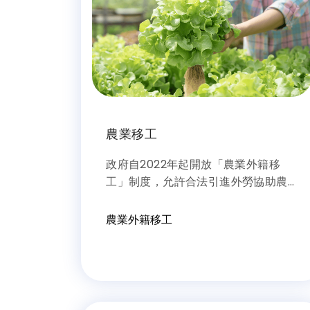
農業移工
政府自2022年起開放「農業外籍移
工」制度，允許合法引進外勞協助農
業作業。<br /> <br /> 2025年起，
農業移工政策再升級，擴大適用產業
農業外籍移工
至林業、漁業與溫室作物等，並提高
總配額至2萬人。小農亦可比照一般企
業辦理聘僱，若以自然人申請，10人
含以下，以農保投保人數1:1核准移工人
數，申請人本人農保加上農保員工。