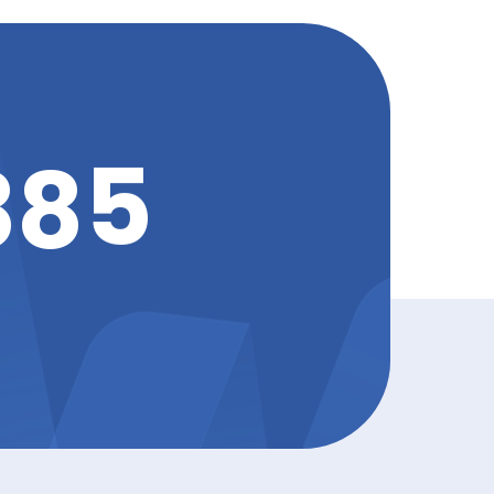
5
8
8