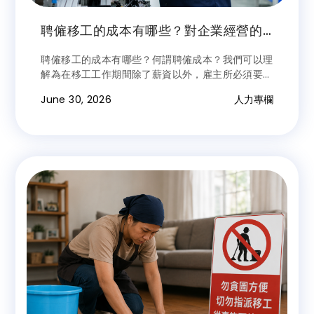
聘僱移工的成本有哪些？對企業經營的
風險為何？常見雷區分析及避雷建議
聘僱移工的成本有哪些？何謂聘僱成本？我們可以理
解為在移工工作期間除了薪資以外，雇主所必須要再
額外增加支出的費用。前揭成本除政府所頒定法令規
June 30, 2026
人力專欄
範外（我們可以稱之為法規成本），尚包括相關利害
關係人間的契約約定或規範等，這些也會造成移工直
接獲得該權利事項的資格；現況是移工有無知曉主張
前揭權利，才會造成聘僱成本的增加，但這對雇主而
言就是一種「或有負債」，是一種經營上的風險。