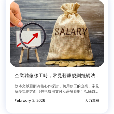
企業聘僱移工時，常見薪酬規劃抵觸法
令、契約或規範之樣態及解析
故本文以薪酬為核心作探討，聘用移工的企業，常見
薪酬規劃方面（包括費用支付及薪酬獲取）抵觸或違
反法令、契約或企業社會責任規範之樣態。冀能於提
February 2, 2026
人力專欄
出有效的看法和建議，於促進移工與企業間之勞資關
係有所助益。