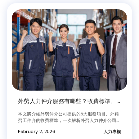
外勞人力仲介服務有哪些？收費標準、
簽約注意事項一次看！
本文將介紹外勞仲介公司提供的5大服務項目、外籍
勞工仲介的收費標準，一次解析外勞人力仲介公司的
運作方式！最後再推薦給你值得信任的外勞人力仲
February 2, 2026
人力專欄
介：興通國際！