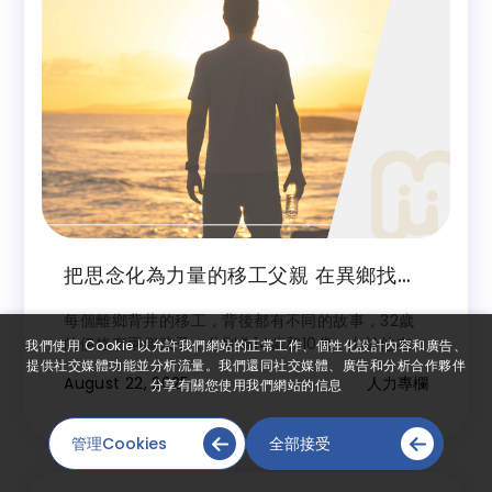
把思念化為力量的移工父親 在異鄉找到
溫暖與勇氣
每個離鄉背井的移工，背後都有不同的故事，32歲
的伊格有兩個孩子，分別為14歲和10歲，由於他在卡
我們使用 Cookie 以允許我們網站的正常工作、個性化設計內容和廣告、
提供社交媒體功能並分析流量。我們還同社交媒體、廣告和分析合作夥伴
達工作期間，在家鄉的妻子外遇了其他男人，他決定
August 22, 2025
人力專欄
分享有關您使用我們網站的信息
為了孩子辭掉工作回到菲律賓，從卡達回來後他在菲
律賓待了一年半，在菲律賓的生活一直不好過，要養
育兩個孩子，收入太低無法滿足家庭的開銷和孩子們
管理Cookies
全部接受
的學費，所以他決定來台灣工作，要給兩個孩子更好
的未來，也希望改變自己的未來，同時改善家裡的經