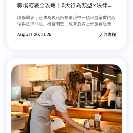
職場霸凌全攻略｜6大行為類型×法律責
任解析，受害者必讀自救手冊
職場霸凌，已成為現代勞動環境中一項日益嚴重的心
理與法律問題。根據調查，愈來愈多上班族自述曾遭
遇霸凌，包括言語羞辱、排擠邊緣化甚至肢體威脅。
August 26, 2025
人力專欄
然而，多數人對於「什麼是職場霸凌」仍存有模糊印
象。