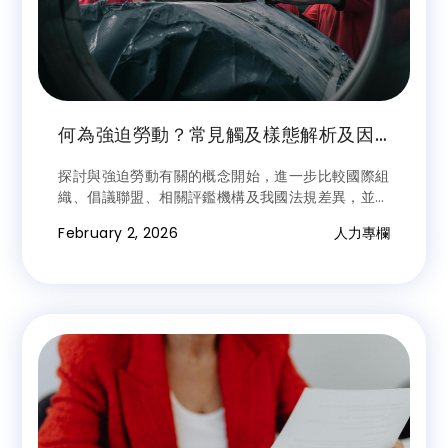
何為強迫勞動？常見觸及樣態解析及因
應建議，以美國對台企業輸美產品發布
探討與強迫勞動有關的概念開始，進一步比較國際組
暫扣令之影響為例
織、倡議聯盟、相關評鑑機構及我國法規差異，並以
此次台灣自行車大廠輸美產品遭美國當局以涉及強迫
February 2, 2026
人力專欄
勞動為由暫扣案為例，就企業常見違反樣態解構分
析。