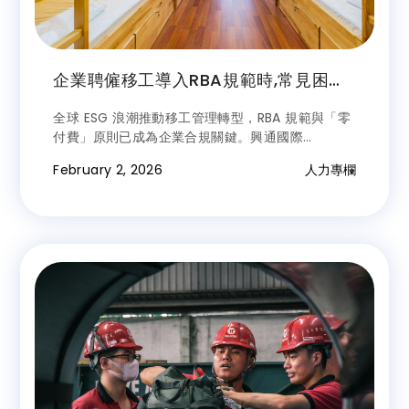
企業聘僱移工導入RBA規範時,常見困境
與建議解方
全球 ESG 浪潮推動移工管理轉型，RBA 規範與「零
付費」原則已成為企業合規關鍵。興通國際
（STIC） 憑藉專業分項收費模式與 DEI 宿舍管理，
February 2, 2026
人力專欄
協助企業在 1 至 3 年內順利接軌國際標準，實現企
業永續、移工福祉與專業服務的三贏局面。