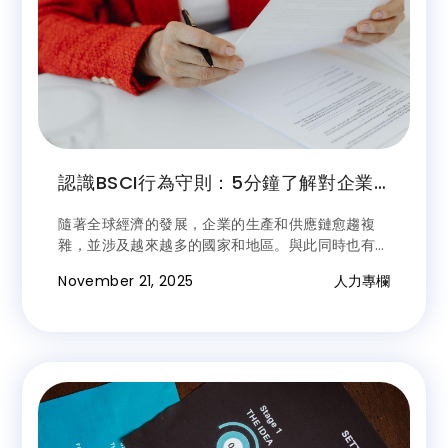
認識BSCI行為守則：5分鐘了解對企業
的好處、準則流程！
隨著全球經濟的發展，企業的生產和供應鏈愈趨複
雜，並涉及越來越多的國家和地區。與此同時也有更
多的人們關注生產過程中勞工權益的保障，這也促使
November 21, 2025
人力專欄
企業開始關注其社會責任，實施相關的標準來確保生
產過程中的可持續性和社會責任。