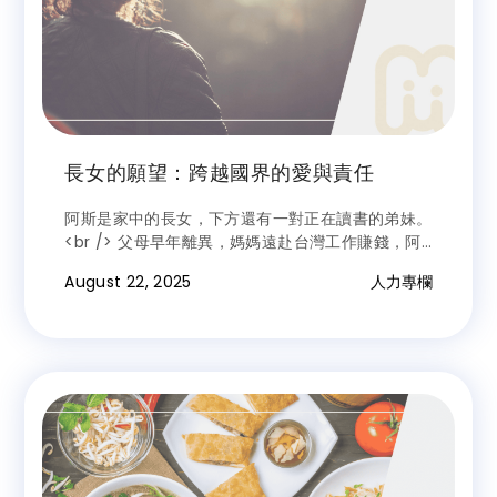
長女的願望：跨越國界的愛與責任
阿斯是家中的長女，下方還有一對正在讀書的弟妹。
<br /> 父母早年離異，媽媽遠赴台灣工作賺錢，阿
斯便承擔起母責，不僅要努力讀書，還要照顧弟妹，
August 22, 2025
人力專欄
幫助外公、外婆種菜，省下家裡每一分開銷。