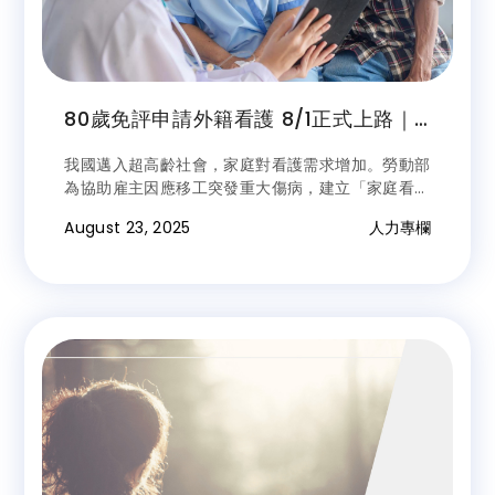
80歲免評申請外籍看護 8/1正式上路｜
勞動部、衛福部六大配套助重症家庭
我國邁入超高齡社會，家庭對看護需求增加。勞動部
為協助雇主因應移工突發重大傷病，建立「家庭看護
移工重大傷病整合服務」。雇主只需通報1955專線
August 23, 2025
人力專欄
或聯繫地方服務中心，即啟動單一窗口協助，提供關
懷訪視與照顧支援，守護雇主與被看護者的權益。