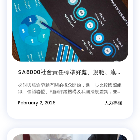
SA8000社會責任標準好處、規範、流
程費用一次看
探討與強迫勞動有關的概念開始，進一步比較國際組
織、倡議聯盟、相關評鑑機構及我國法規差異，並以
此次台灣自行車大廠輸美產品遭美國當局以涉及強迫
February 2, 2026
人力專欄
勞動為由暫扣案為例，就企業常見違反樣態解構分
析。