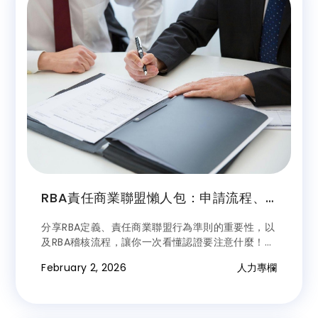
RBA責任商業聯盟懶人包：申請流程、
行為準則一次看
分享RBA定義、責任商業聯盟行為準則的重要性，以
及RBA稽核流程，讓你一次看懂認證要注意什麼！如
有移工招募需求但未擁有RBA認證，歡迎諮詢興通國
February 2, 2026
人力專欄
際「移工就業零付費」服務！