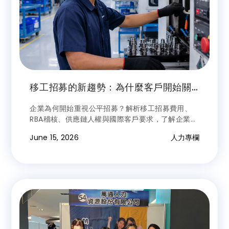
移工招募的新趨勢：為什麼客戶開始關
心公平招募？
企業為何開始重視公平招募？解析移工招募費用、
RBA稽核、供應鏈人權與國際客戶要求，了解企業如
何降低移工管理風險，建立符合國際標準的移工招募
June 15, 2026
人力專欄
與管理制度。