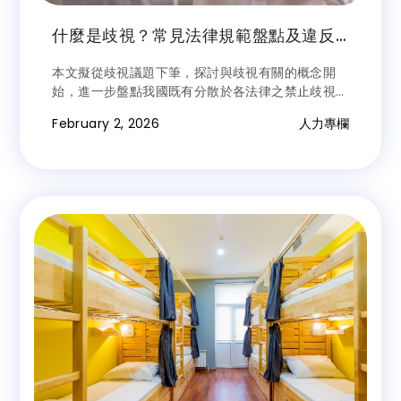
什麼是歧視？常見法律規範盤點及違反
樣態解析，以企業聘僱移工為例
本文擬從歧視議題下筆，探討與歧視有關的概念開
始，進一步盤點我國既有分散於各法律之禁止歧視規
定外並做出小結，再以企業聘僱移工為例，就企業常
February 2, 2026
人力專欄
見違反樣態解構分析。