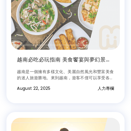
越南必吃必玩指南 美食饗宴與夢幻景點
一次擁有
越南是一個擁有多樣文化、美麗自然風光和豐富美食
的迷人旅遊勝地。來到越南，遊客不僅可以享受各種
美味佳餚，還能參加充滿民族特色的有趣活動。以下
August 22, 2025
人力專欄
是到訪越南時必須嘗試的美食和娛樂活動。