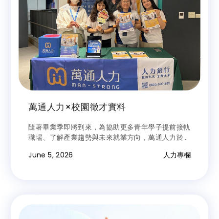
萬通人力×校園徵才實料
隨著畢業季即將到來，為協助更多青年學子提前接軌
職場、了解產業趨勢與未來就業方向，萬通人力於今
年春季積極參與多場校園徵才活動，希望透過面對面
June 5, 2026
人力專欄
的交流方式，與學生建立更直接、更真實的互動橋
樑。