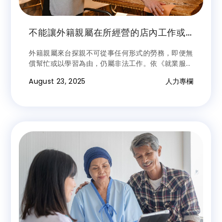
不能讓外籍親屬在所經營的店內工作或
學習技術
外籍親屬來台探親不可從事任何形式的勞務，即便無
償幫忙或以學習為由，仍屬非法工作。依《就業服務
法》第44條規定，違者將面臨新臺幣15萬元以上罰
August 23, 2025
人力專欄
鍰。萬通人力提醒您｜合法聘僱，保障權益。