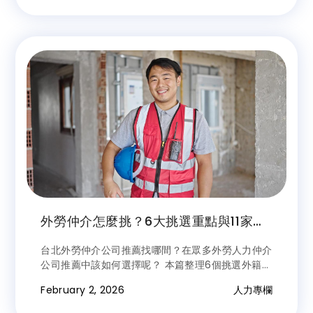
您快速找到理想人力！
外勞仲介怎麼挑？6大挑選重點與11家外
勞仲介推薦一次看！
台北外勞仲介公司推薦找哪間？在眾多外勞人力仲介
公司推薦中該如何選擇呢？ 本篇整理6個挑選外籍勞
工仲介要點，以及11家外勞仲介公司資料，文末還介
February 2, 2026
人力專欄
紹關於移工就業零付費的服務，想快速找人力的你千
萬別錯過！