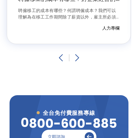
風險為何？常見雷區分析及避雷建議
聘僱移工的成本有哪些？何謂聘僱成本？我們可以
理解為在移工工作期間除了薪資以外，雇主所必須
要再額外增加支出的費用。前揭成本除政府所頒定
人力專欄
法令規範外（我們可以稱之為法規成本），尚包括
相關利害關係人間的契約約定或規範等，這些也會
造成移工直接獲得該權利事項的資格；現況是移工
有無知曉主張前揭權利，才會造成聘僱成本的增
加，但這對雇主而言就是一種「或有負債」，是一
種經營上的風險。
全台免付費服務專線
0
0
8
0
-
6
0
0
-
8
8
5
立即諮詢