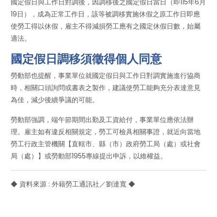
國定假日與工作日對調後，因調移後之國定假日當日（即115年6月
19日），成為正常工作日，該等被調移實施休假之原工作日即應
使勞工得以休假，雇主不得減損勞工應有之國定休假日數，始屬
適法。
國定假日調移須徵得個人同意
勞動部也提醒，事業單位就國定假日與工作日對調實施進行協商
時，相關口頭詢問或書表之製作，建議使勞工能夠充分表達意見
為佳，減少後續爭議的可能。
勞動部強調，端午節期間出勤及工資給付，事業單位應依法辦
理。雇主如有違反相關規定，勞工可檢具相關事證，就近向當地
勞工行政主管機關【直轄市、縣（市）政府勞工局（處）或社會
局（處）】或勞動部1955專線提出申訴，以維權益。
◆ 資料來源 : 外籍勞工通訊社／劉達寬 ◆