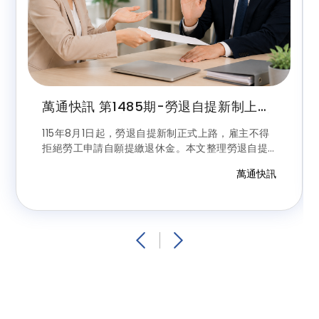
萬通快訊 第1485期-勞退自提新制上
路！8月起雇主不得拒絕勞工申請，最高
可自提6%享節稅優惠
115年8月1日起，勞退自提新制正式上路，雇主不得
拒絕勞工申請自願提繳退休金。本文整理勞退自提
資格、最高6%提繳比例、節稅優惠、保證收益、申
萬通快訊
請方式及雇主違規罰則，帶您一次掌握最新規定。