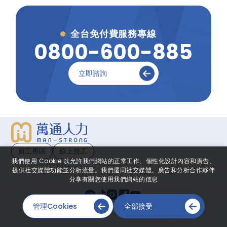
全台免付費服務專線
0
8
0
0
-
6
0
0
-
8
8
5
立即諮詢
員工專區
線上挑工
我們使用 Cookie 以允許我們網站的正常工作、個性化設計內容和廣告、
提供社交媒體功能並分析流量。我們還同社交媒體、廣告和分析合作夥伴
分享有關您使用我們網站的信息
管理Cookies
全部接受
網頁設計
-
iBest
© 2026 © MAN-STRONG All Rights Reserved.