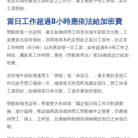
若該日為勞雇雙方原約定之工作日，雇主應給予勞工休假，當日
工資照給。
當日工作超過8小時應依法給加班費
勞動部進一步說明，雇主如徵得勞工同意在端午節當天出勤，工
資應依法加倍發給，亦即除原本約定照給之當日工資外，於正常
工作時間（8小時）以內再加發一日工資；如有超過8小時工作之
時段，屬延長工作時間，應依《勞動基準法》第24條規定計給加
班費。
至於端午節如適逢勞工「例假」或「休息日」，雇主應於其他工
作日給予勞工補假一天，補假當天性質即為國定假日，勞工休假
工資照給，如補假當日有出勤，工資亦應加倍發給。
勞動部補充說明，勞雇雙方亦得就「國定假日與工作日對調實
施」進行協商，惟該協商因涉個別勞工勞動條件之變更，仍應徵
得勞工「個人」之同意，且應確明前開所調移國定假日之休假日
期。