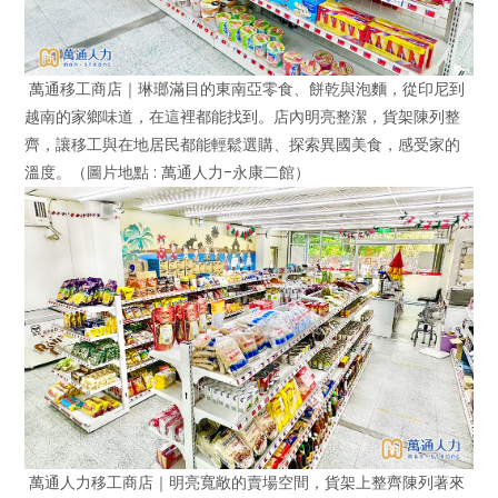
萬通移工商店｜琳瑯滿目的東南亞零食、餅乾與泡麵，從印尼到
越南的家鄉味道，在這裡都能找到。店內明亮整潔，貨架陳列整
齊，讓移工與在地居民都能輕鬆選購、探索異國美食，感受家的
溫度。（圖片地點 : 萬通人力-永康二館）
萬通人力移工商店｜明亮寬敞的賣場空間，貨架上整齊陳列著來