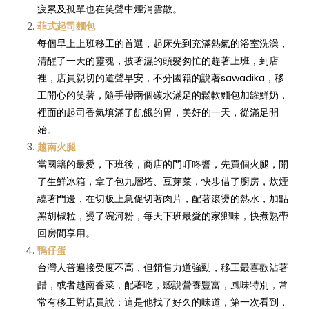
疲累及孤單也在笑聲中煙消雲散。
菲式起司麵包
每個早上上班移工的首選，起床先到充滿熱氣的浴室洗澡，
清醒了一天的靈魂，披著濕的頭髮匆忙的趕著上班，到店
裡，店員親切的道聲早安，不分國籍的說著sawadika，移
工開心的笑著，隨手帶兩個碳水滿足的鬆軟麵包加罐鮮奶，
裡面的起司香氣填滿了飢餓的胃，美好的一天，從滿足開
始。
越南火腿
當國籍的最愛，下班後，商店的門叮咚響，先買個火腿，開
了生鮮冰箱，拿了包九層塔、豆芽菜，快步借了廚房，炊煙
繞著門邊，在切板上急促切著肉片，配著滾燙的熱水，加點
黑胡椒粒，燙了碗河粉，每天下班最愛的家鄉味，快煮熟帶
回房間享用。
鴨仔蛋
台灣人普遍接受度不高，但銷售力道強勁，移工最喜歡沾著
醋，或者越南香菜，配著吃，聽說營養豐富，風味特別，常
常有移工對店員說：這是他找了好久的味道，第一次看到，