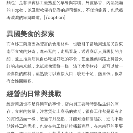
麵包）是菲律賓移工最熟悉的早餐與零嘴。外皮酥香、內餡飽滿
的 Hopia，以及鬆軟帶有奶香的起司麵包，不僅填飽胃，也承載
著濃濃的家鄉味道。[/caption]
異國美食的探索
而今移工商店因為豐富的食用材料，也吸引了當地周邊居民對東
南亞食物的好奇，進來逛的，走馬看花，透過商店人員親切的介
紹，並且推薦店員自己吃過好吃的零食，甚至推薦網路上抖音火
紅的越南米紙，米紙就像潤餅一樣，沾了水變軟後，就可以放一
些喜歡的餡料，蒸熟後可以直接入口，咬勁十足，熱量低，很常
有女性回頭客。
經營的日常與挑戰
經營商店也不是件簡單的事情，店內員工要時時盤點生鮮的庫
存，食材的數量，注意貨架上商品的效期，很多工作都是跟有名
的實體店面一樣，透過每月盤點，才能知道銷售漲跌，進而不斷
貼近移工的需求，也會在移工群組推播新商品，在東南亞的重要