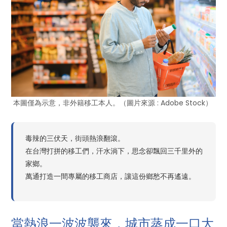
本圖僅為示意，非外籍移工本人。（圖片來源 : Adobe Stock）
毒辣的三伏天，街頭熱浪翻滾。
在台灣打拼的移工們，汗水淌下，思念卻飄回三千里外的
家鄉。
萬通打造一間專屬的移工商店，讓這份鄉愁不再遙遠。
當熱浪一波波襲來，城市蒸成一口大