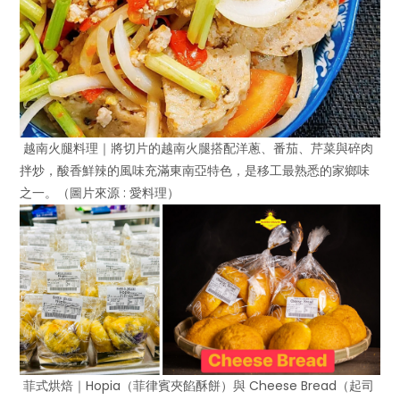
越南火腿料理｜將切片的越南火腿搭配洋蔥、番茄、芹菜與碎肉
拌炒，酸香鮮辣的風味充滿東南亞特色，是移工最熟悉的家鄉味
之一。（圖片來源 : 愛料理）
菲式烘焙｜Hopia（菲律賓夾餡酥餅）與 Cheese Bread（起司