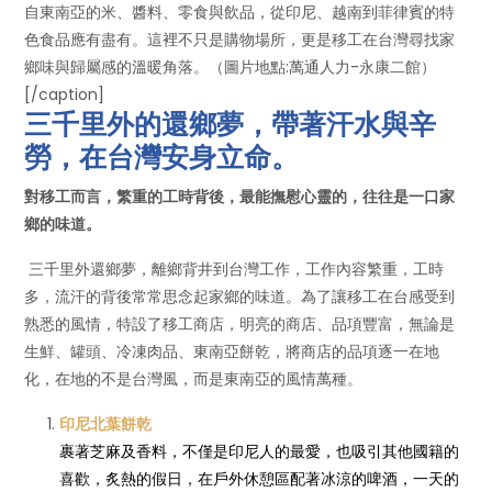
自東南亞的米、醬料、零食與飲品，從印尼、越南到菲律賓的特
色食品應有盡有。這裡不只是購物場所，更是移工在台灣尋找家
鄉味與歸屬感的溫暖角落。（圖片地點:萬通人力-永康二館）
[/caption]
三千里外的還鄉夢，帶著汗水與辛
勞，在台灣安身立命。
對移工而言，繁重的工時背後，最能撫慰心靈的，往往是一口家
鄉的味道。
三千里外還鄉夢，離鄉背井到台灣工作，工作內容繁重，工時
多，流汗的背後常常思念起家鄉的味道。為了讓移工在台感受到
熟悉的風情，特設了移工商店，明亮的商店、品項豐富，無論是
生鮮、罐頭、冷凍肉品、東南亞餅乾，將商店的品項逐一在地
化，在地的不是台灣風，而是東南亞的風情萬種。
印尼北葉餅乾
裹著芝麻及香料，不僅是印尼人的最愛，也吸引其他國籍的
喜歡，炙熱的假日，在戶外休憩區配著冰涼的啤酒，一天的