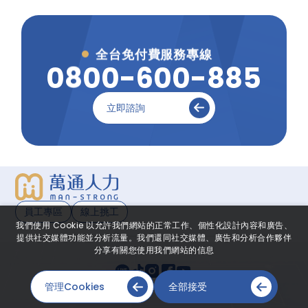
全台免付費服務專線
0
0
8
0
-
6
0
0
-
8
8
5
立即諮詢
員工專區
線上挑工
我們使用 Cookie 以允許我們網站的正常工作、個性化設計內容和廣告、
提供社交媒體功能並分析流量。我們還同社交媒體、廣告和分析合作夥伴
分享有關您使用我們網站的信息
管理Cookies
全部接受
網頁設計
-
iBest
© 2026 © MAN-STRONG All Rights Reserved.