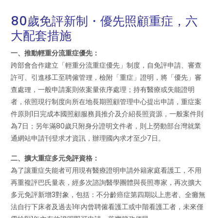
80歲免評新制・優先照顧重症，六
大配套措施
一、推動輕重分流重症優先：
跨部會合作建立「輕重分流重症優先」制度，自免評申請、審查
許可、引進移工至聘僱管理，檢附「重症」證明，將「優先」審
查處理，一般申請案則依案量依序處理；持有醫療或失能證明
者，依照現行制度向所在地長期照顧管理中心提出申請，重症案
件原則1日完成本國照顧服務員推介及介紹長照資源，一般案件則
為7日；另年滿80歲只附身分證明文件者，則上勞動部台灣就業
通網站申請刊登求才資訊，辦理國內求才至少7日。
二、擴大重症多元免評資格：
為了讓重症失能者可用現有醫療證明申請外籍家庭看護工，不用
再重複評巴氏量表，經多次諮詢醫學團體與長照專家，再次擴大
多元免評新增3對象，包括：不分齡癌症第四期以上患者、全癱無
法自行下床者及過去1年內曾聘僱看護工或中階看護工者，未來僅