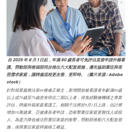
自 2025 年 8 月 1 日起，年滿 80 歲長者可免評估直接申請外籍看
護。勞動部與衛福部同步推出六大配套措施，優先協助重症與長
照需求家庭，讓聘僱流程更友善、更即時。（圖片來源 : Adobe
stock）
針對就業服務法第46條修正條文，新增開放被看護者年齡滿80歲
以上或70歲至79歲患有癌症二期以上者，得免經醫療機構之專業
評估，聘僱外籍家庭看護工。相關子法將於8月1日上路，估計將
增加10萬健康、亞健康長者申請，恐衝擊重症家庭更難找人或留
人。為盡力降低修法對重症家庭的衝擊，勞動部推動六大配套措
施，保障重症家庭聘僱移工權益。