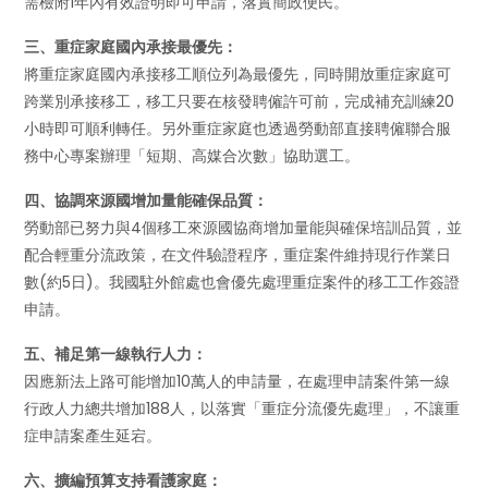
需檢附1年內有效證明即可申請，落實簡政便民。
三、重症家庭國內承接最優先：
將重症家庭國內承接移工順位列為最優先，同時開放重症家庭可
跨業別承接移工，移工只要在核發聘僱許可前，完成補充訓練20
小時即可順利轉任。另外重症家庭也透過勞動部直接聘僱聯合服
務中心專案辦理「短期、高媒合次數」協助選工。
四、協調來源國增加量能確保品質：
勞動部已努力與4個移工來源國協商增加量能與確保培訓品質，並
配合輕重分流政策，在文件驗證程序，重症案件維持現行作業日
數(約5日)。我國駐外館處也會優先處理重症案件的移工工作簽證
申請。
五、補足第一線執行人力：
因應新法上路可能增加10萬人的申請量，在處理申請案件第一線
行政人力總共增加188人，以落實「重症分流優先處理」，不讓重
症申請案產生延宕。
六、擴編預算支持看護家庭：