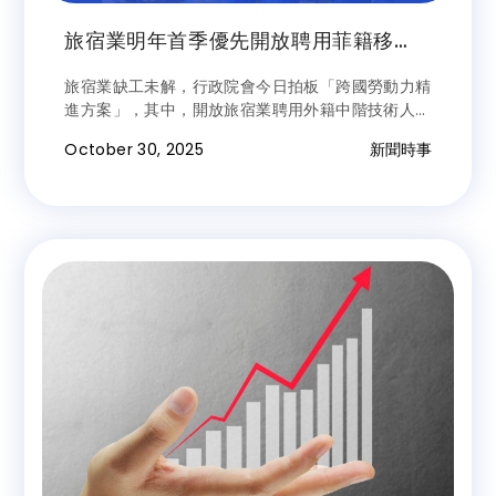
旅宿業明年首季優先開放聘用菲籍移
工 薪資門檻至少32K
旅宿業缺工未解，行政院會今日拍板「跨國勞動力精
進方案」，其中，開放旅宿業聘用外籍中階技術人
力，觀光署表示，旅宿業聘用外籍移工最低薪資需達
October 30, 2025
新聞時事
3萬2000元，預計明年第一季優先在菲律賓設立據
點並開放。