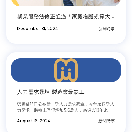
就業服務法修正通過！家庭看護規範大
變動
December 31, 2024
新聞時事
人力需求暴增 製造業最缺工
勞動部13日公布新一季人力需求調查，今年第四季人
力需求，將較上季淨增加5.6萬人，為過去13年來同
期次高紀錄。其中又以製造業增加2.1萬人最多，批
August 16, 2024
新聞時事
發及零售業淨增加7,000人次之，支援服務、住宿及
餐飲兩行業的均淨增加人數，都超過5,000人，整體