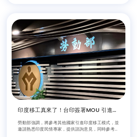
人力需求連兩季呈現年增。
印度移工真來了！台印簽署MOU 引進人
數、行業這樣決定
勞動部強調，將參考其他國家引進印度移工模式，並
邀請熟悉印度民情專家，提供諮詢意見，同時參考外
交部協助蒐集建議，審慎評估符合我方文化民情的移