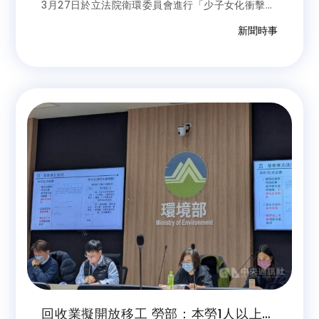
3月27日於立法院衛環委員會進行「少子女化衝擊，
如何營造友善托育環境」專案報告。立委廖偉翔建
新聞時事
議，延長育嬰留停津貼延長2個月，讓新手父母更有
感。勞動部次長李健鴻表示，現正研擬就業保險法修
法，朝延長1個月的方向做討論，但過去7年數據觀
察，若延長太多可能會影響回歸職場比率，因此需要
衡平考量，不宜一次增加太多。
回收業擬開放移工 勞部：本勞1人以上即