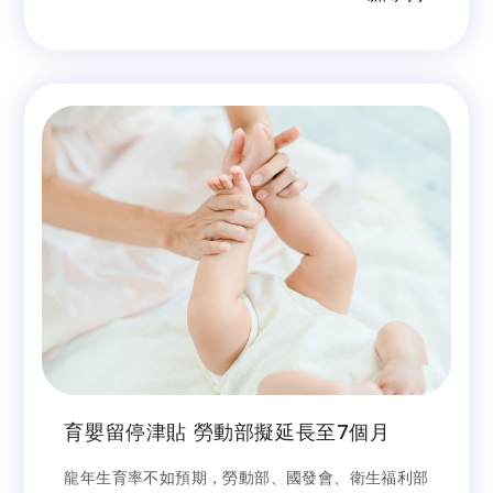
政署打詐儀表板最新統計，最常見的詐騙類型為「假
投資詐騙」、「網路購物詐騙」與「假交友(投資詐
財)詐騙」。然而，這項官方統計並未以移民／工身
分作為分析維度，未能揭示婚姻移民與移工的受害樣
貌，使得反詐策略難以針對高風險族群制定有效對
策。
育嬰留停津貼 勞動部擬延長至7個月
龍年生育率不如預期，勞動部、國發會、衛生福利部