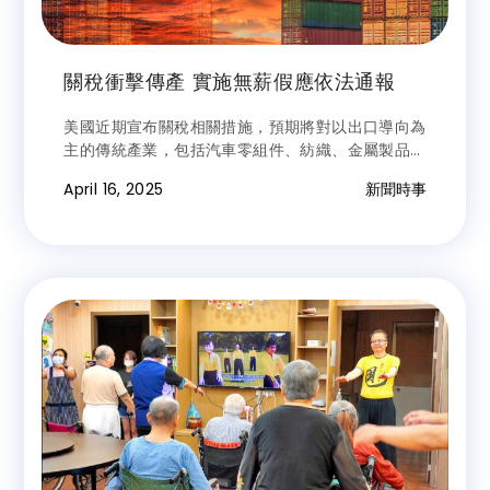
關稅衝擊傳產 實施無薪假應依法通報
美國近期宣布關稅相關措施，預期將對以出口導向為
主的傳統產業，包括汽車零組件、紡織、金屬製品及
水五金造成潛在衝擊，可能導致部分企業面臨減產、
April 16, 2025
新聞時事
減班甚至裁員壓力。彰化縣政府勞工處呼籲，事業單
位如因訂單縮減而需調整營運模式，實施無薪假應依
規定報備，聘有移工的企業也不得有歧視性對待，如
需減少人力也應符合相關規範。