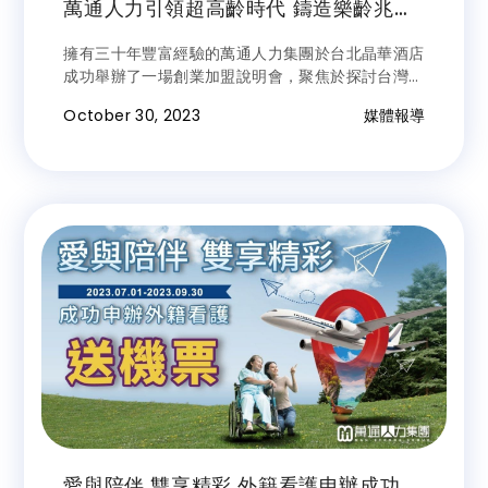
萬通人力引領超高齡時代 鑄造樂齡兆元
商機新策略
擁有三十年豐富經驗的萬通人力集團於台北晶華酒店
成功舉辦了一場創業加盟說明會，聚焦於探討台灣即
將面臨的超高齡社會議題。現場吸引了多位來自各行
October 30, 2023
媒體報導
各業的專家學者人士參與。該集團在會上深度探討長
照產業的未來發展，並分享了其獨到的商業策略與成
功案例，特別強調外籍看護服務的重要性。此次活動
不僅展現了該產業的專業知識與市場潛能，也得到了
與會者的熱烈反響和肯定。
愛與陪伴 雙享精彩 外籍看護申辦成功送