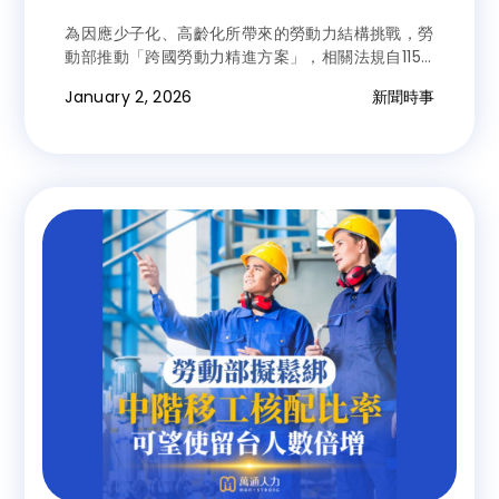
為因應少子化、高齡化所帶來的勞動力結構挑戰，勞
動部推動「跨國勞動力精進方案」，相關法規自115
年元旦起實施，透過製造業加薪本國勞工增給移工名
January 2, 2026
新聞時事
額、擴大外國技術人力來源可自海外引進及鬆綁留用
限制等措施，協助企業穩定人力結構，同時兼顧本國
勞工薪資成長與就業權益。