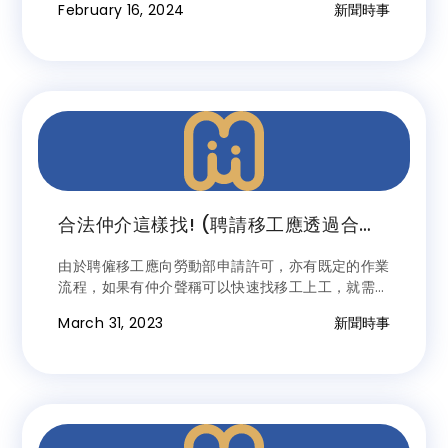
February 16, 2024
新聞時事
工來源地區，並優先以具備一定學經歷、英文能力佳
的印度勞工為對象，初期採小規模試辦引進，並定期
檢視開放成效，如實施成效良好，再漸進增額開放。
合法仲介這樣找! (聘請移工應透過合法
仲介)
由於聘僱移工應向勞動部申請許可，亦有既定的作業
流程，如果有仲介聲稱可以快速找移工上工，就需要
特別注意是否為非法仲介！民眾可至勞動力發展署的
March 31, 2023
新聞時事
私立就業服務機構查詢系統，確認該仲介是否合法登
記且資料一致，以免誤聘非法移工導致受罰，也可以
撥打1955專線諮詢喔！