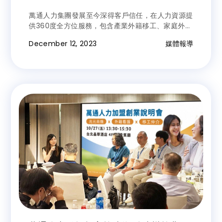
介首選
萬通人力集團發展至今深得客戶信任，在人力資源提
供360度全方位服務，包含產業外籍移工、家庭外籍
看護、公司人力派遣、農業、營造業外籍移工等等。
December 12, 2023
媒體報導
重視雇主與移工關係的萬通人力集團致力於建立長期
合作關係。