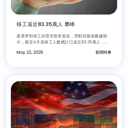
移工逼近83.35萬人 攀峰
產業界對移工的需求愈來愈高，勞動部最新數據顯
示，截至4月底移工人數總計已逼近83.35萬人，年
內有不斷增長趨勢且總規模再創高，且附加移工的人
May 22, 2025
新聞時事
數也飆升近13萬人。