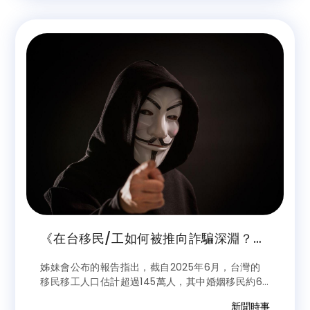
《在台移民/工如何被推向詐騙深淵？》
調查報告
姊妹會公布的報告指出，截自2025年6月，台灣的
移民移工人口估計超過145萬人，其中婚姻移民約61
萬人，移工84萬人，接近總人口的6.3% 。內政部警
新聞時事