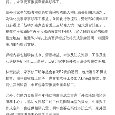
習」，未來更要推廣至產業類移工。
量外籍家事勞動者權益為監察院與國際人權組織長期關注議題，
為強化從事家事類移工權益，並簡化行政流程，勞動部於明年1月1
日起辦理「新聘外籍家庭看護工及幫傭入境一站式講習計畫」，
規範初次或逾5年再次入國的家事類外國人，於入國時應於勞動部
指定地點，接受8小時以上講習課程並取得完成訓練證明，相關費
用均由勞動部支應。
課程內容包括聘僱法令、勞動權益、衛教及防疫資訊、工作及生
活適應等8小時以上課程，以提升家事類外國人法令與權益認知。
林宏德說，家事移工明年起會有3天2夜的講習，包括證件不得被
扣留、服務費收費上限等，也會要求移工要加入Line@帳號，並
提供其居留證，未來也希望推廣至產業移工。
此外，勞動力發展署今年補助桃園市成立首家「外國籍婦幼諮詢
服務中心」，協助女性移工於工作期間所面臨的懷孕、生產與工
作規定外，也提供相關安置，明年也要在高雄市設立第二家外國
籍婦幼諮詢服務中心提供更多服務。