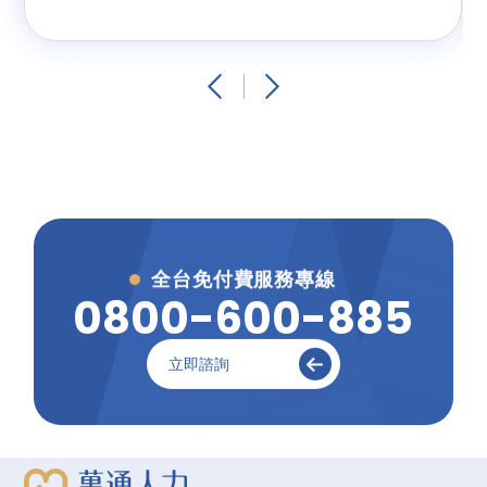
綁留用限制等措施，協助企業穩定人力結構，同時
兼顧本國勞工薪資成長與就業權益。
全台免付費服務專線
0
8
0
0
-
6
0
0
-
8
8
5
立即諮詢