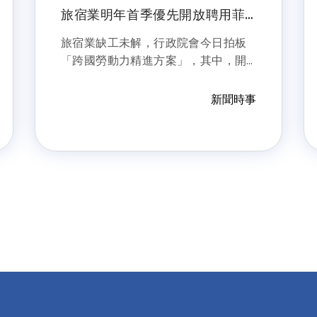
旅宿業明年首季優先開放聘用菲
籍移工 薪資門檻至少32K
旅宿業缺工未解，行政院會今日拍板
「跨國勞動力精進方案」，其中，開
放旅宿業聘用外籍中階技術人力，觀
光署表示，旅宿業聘用外籍移工最低
新聞時事
薪資需達3萬2000元，預計明年第一
季優先在菲律賓設立據點並開放。