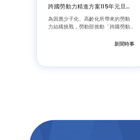
跨國勞動力精進方案115年元旦上
路
為因應少子化、高齡化所帶來的勞動
力結構挑戰，勞動部推動「跨國勞動
力精進方案」，相關法規自115年元旦
起實施，透過製造業加薪本國勞工增
新聞時事
給移工名額、擴大外國技術人力來源
可自海外引進及鬆綁留用限制等措
施，協助企業穩定人力結構，同時兼
顧本國勞工薪資成長與就業權益。