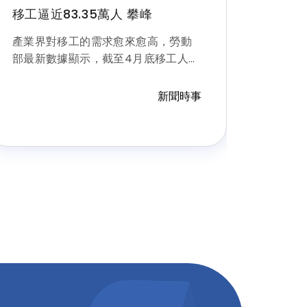
移工逼近83.35萬人 攀峰
產業界對移工的需求愈來愈高，勞動
部最新數據顯示，截至4月底移工人數
總計已逼近83.35萬人，年內有不斷增
長趨勢且總規模再創高，且附加移工
新聞時事
的人數也飆升近13萬人。