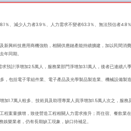
.1％、減少人力者3.9％、人力需求不變者63.3％、無法預估者4.
及新興科技應用商機強勁，相關供應鏈產能持續擴建，加以民間消
去年同期。
需求預計淨增加2.5萬人，服務業部門淨增加3.1萬人，後者已連續八
較多，包括電子零組件業、電子產品及光學製品製造業、機械設備製造
1.7萬人較多、技術員及助理專業人員淨增加1.5萬人次之，服務及
工程案量擴增，致使營造工程相關人力需求推升；而住宿、餐飲業在2
服務娛樂業者，仍有長期缺工現象，缺口待補足。