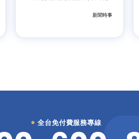
放旅宿業聘用外籍中階技術人力，觀
光署表示，旅宿業聘用外籍移工最低
新聞時事
薪資需達3萬2000元，預計明年第一
季優先在菲律賓設立據點並開放。
全台免付費服務專線