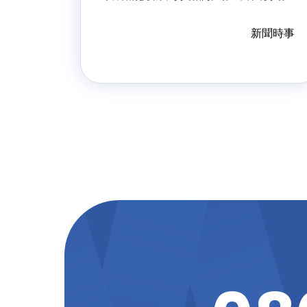
力精進方案」，相關法規自115年元旦
起實施，透過製造業加薪本國勞工增
新聞時事
給移工名額、擴大外國技術人力來源
可自海外引進及鬆綁留用限制等措
施，協助企業穩定人力結構，同時兼
顧本國勞工薪資成長與就業權益。