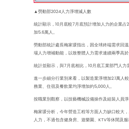
▲勞動部2024人力淨增減人數
統計顯示，10月底較7月底預計增加人力的企業占28
加5.6萬人。
勞動部統計處長梅家瑗指出，因全球終端需求回溫
場人力增補動能，以致整體人力需求連續兩季高於
統計並顯示，與7月底相比，10月底工業部門人力
進一步細分行業別來看，以製造業淨增加2.1萬人
務業、住宿及餐飲業均淨增加約5,000人。
按職業別觀察，以技藝機械設備操作及組裝人員淨增加
梅家瑗分析，今年營造工程等方面人力缺口較大，
人力，不過包含健身房、遊樂園、KTV等休閒及