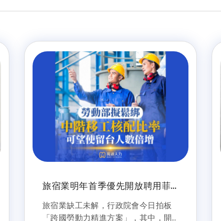
旅宿業明年首季優先開放聘用菲
籍移工 薪資門檻至少32K
旅宿業缺工未解，行政院會今日拍板
「跨國勞動力精進方案」，其中，開