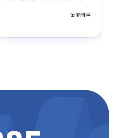
總計已逼近83.35萬人，年內有不斷增
長趨勢且總規模再創高，且附加移工
新聞時事
的人數也飆升近13萬人。