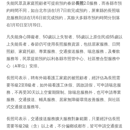
失能民眾及家庭照顧者可提前預約春節
長照
2.0服務，而各縣市預
約時間不同，如台北市須在1月7日前完成預約，屏東縣的長照喘
息服務則須在1月6日前完成預約，其餘大多縣市預約時間分別落
在1月10日至1月19日。
凡失能身心障礙者、50歲以上失智者、55歲以上原住民或65歲以
上失能長者，春節仍可使用長照服務資源，包括居家服務、日間
照顧、家庭托顧、專業服務、交通接送服務、喘息服務，及餐飲
服務等，民眾提前預約以利各縣市照管中心、社區整合型服務中
心（A單位）安排。
長照司表示，聘有外籍看護工家庭的被照顧者，經評估為長照需
要等級2至8級者，如外籍看護工休假、因故請假，可申請喘息服
務，不再受30天以上空窗期限制。除喘息服務外，也可申請專業
服務、交通接送、輔具服務、居家無障礙環境改善服務、與社區
式交通接送服務等。
長照司表示，交通接送服務擴大服務對象範圍，只要經評估長照
需要等級2級（含）以上者，不分偏鄉或都市，皆可申請交通接送