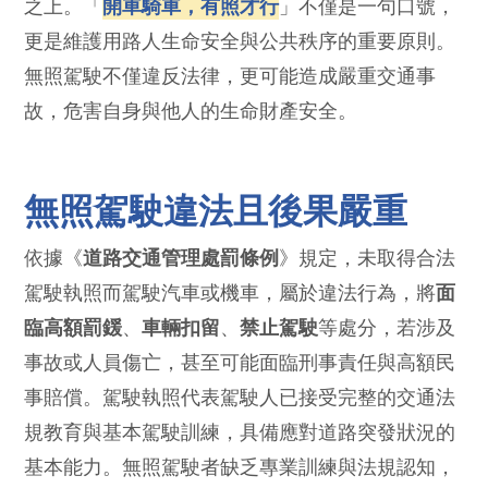
之上。「
開車騎車，有照才行
」不僅是一句口號，
更是維護用路人生命安全與公共秩序的重要原則。
無照駕駛不僅違反法律，更可能造成嚴重交通事
故，危害自身與他人的生命財產安全。
無照駕駛違法且後果嚴重
依據《
道路交通管理處罰條例
》規定，未取得合法
駕駛執照而駕駛汽車或機車，屬於違法行為，將
面
臨高額罰鍰
、
車輛扣留
、
禁止駕駛
等處分，若涉及
事故或人員傷亡，甚至可能面臨刑事責任與高額民
事賠償。駕駛執照代表駕駛人已接受完整的交通法
規教育與基本駕駛訓練，具備應對道路突發狀況的
基本能力。無照駕駛者缺乏專業訓練與法規認知，