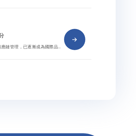
及雇主違規罰則，帶您一次掌握
 分
供應鏈管理，已逐漸成為國際品牌
不只是人才，更是對人權保障、法
萬通人力，始終秉持「以人為本」
。此次通過責任商業聯盟
upplier Validated
稽核成果，不僅展現萬通長期深耕責任招
、穩健經營的品牌價值。
則 勞動部說明 場域管理
從事工作」認定原則，強調任何
容許外國人在其管理或提供的場所
》第63條第1項規定裁罰。