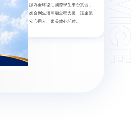
SERVI
誠為全球協助國際學生來台實習，
萬
媒合到生活照顧全程支援，讓企業
人
安心用人、家長放心託付。
實
招
創