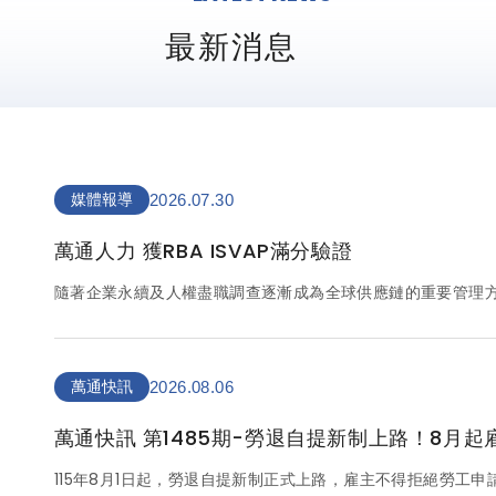
最新消息
媒體報導
2026.07.30
萬通人力 獲RBA ISVAP滿分驗證
隨著企業永續及人權盡職調查逐漸成為全球供應鏈的重要管理
已從傳統的品質、成本與交期，全面擴展至勞工權益、責任招
台灣人力服務產業30餘年的萬通人力，近日正式通過責任商業聯盟
並以滿分200分完成稽核，展現企業在人權保障、責任招募、
成果，代表萬通已符合國際責任商業標準。
萬通快訊
2026.08.06
萬通快訊 第1485期-勞退自提新制上路！8月
最高可自提6%享節稅優惠
115年8月1日起，勞退自提新制正式上路，雇主不得拒絕勞工