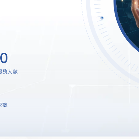
00
+
人
服務人數
家數