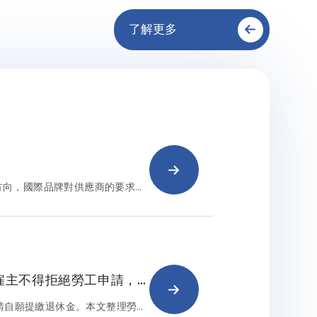
了解更多
方向，國際品牌對供應商的要求，
募與企業治理。在此趨勢下，深耕
（RBA）ISVAP第三方驗證，
法規遵循及企業治理等面向的管理
起雇主不得拒絕勞工申請，
申請自願提繳退休金。本文整理勞退