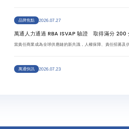
自提資格、最高6%提繳比例、節稅優惠、保證收益、申請方式
最新規定。
品牌焦點
2026.07.27
萬通人力通過 RBA ISVAP 驗證 取得滿分 200
當責任商業成為全球供應鏈的新共識，人權保障、責任招募及
選擇合作夥伴的重要標準。對人力服務業而言，企業所託付的
規遵循及管理品質的信任。深耕台灣人力服務領域三十餘年的
的核心理念，以專業服務回應企業需求，以誠信建立長久信任
（Responsible Business Alliance, RBA）ISVAP（Indirect S
萬通快訊
2026.07.23
Assessment Program）驗證，並取得滿分 200 分之
募、人權保障及企業治理的成果，更印證三十餘年來持續精進
萬通快訊 第1484期-非法容留外國人工作認定原
人應善盡查核義務 不限聘僱關係
勞動部近日發函說明《就業服務法》第44條「非法容留外國人
人即使與外國人沒有聘僱關係，只要未依法取得聘僱許可，卻
從事工作，即可能構成違法；若經查證違法，將依《就業服務法
人力專欄
2026.06.30