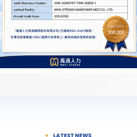
看護、幫傭或機構看
協助企業招募國際專業人才，包含
責照顧長輩、病患或
製造業、科技業、餐飲業等領域。
家屬能夠同時兼顧照
從資格評估、申請流程到後續管
理，全程專人服務，助企業補強高
階人力
了解更多
LATEST NEWS