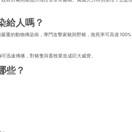
染給人嗎？
ever）是一種嚴重的動物傳染病，專門攻擊家豬與野豬，致死率可高達 
輛可迅速傳播，對豬隻與畜牧業造成巨大威脅。
哪些？