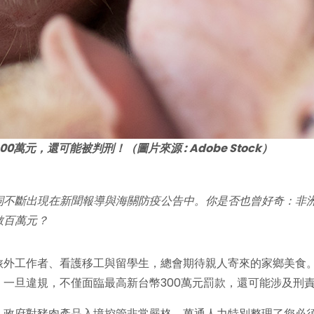
元，還可能被判刑！（圖片來源 : Adobe Stock）
詞不斷出現在新聞報導與海關防疫公告中。你是否也曾好奇：非
數百萬元？
旅外工作者、看護移工與留學生，總會期待親人寄來的家鄉美食
一旦違規，不僅面臨最高新台幣300萬元罰款，還可能涉及刑
，政府對豬肉產品入境控管非常嚴格。萬通人力特別整理了您必