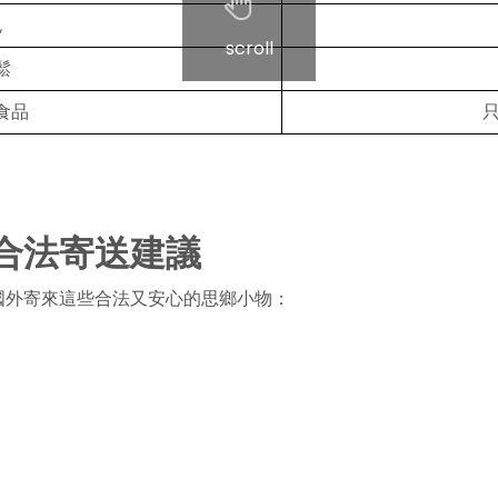
包
scroll
鬆
食品
。
合法寄送建議
國外寄來這些合法又安心的思鄉小物：