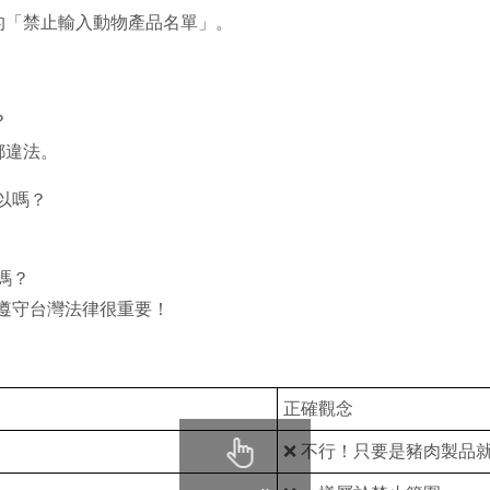
的「禁止輸入動物產品名單」。
？
都違法。
以嗎？
嗎？
友遵守台灣法律很重要！
正確觀念
❌ 不行！只要是豬肉製品