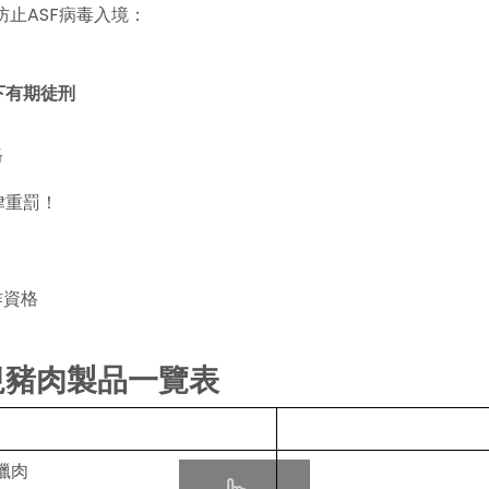
止ASF病毒入境：
下有期徒刑
格
律重罰！
作資格
規豬肉製品一覽表
臘肉