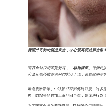
從國外寄豬肉製品來台，小心最高罰款新台幣300萬
隨著全球疫情警覺升高，「
非洲豬瘟
」這個名
府禁止攜帶或寄送豬肉製品入境，還動輒開罰
每逢農曆新年、中秋節或家鄉傳統節慶，許多
肉、肉粽等豬肉加工食品回台灣，是違法行為！
為了守護台灣的養豬產業、防堵動物疫情擴散