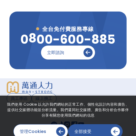
全台免付費服務專線
0
0
8
0
-
6
0
0
-
8
8
5
立即諮詢
員工專區
線上挑工
我們使用 Cookie 以允許我們網站的正常工作、個性化設計內容和廣告、
提供社交媒體功能並分析流量。我們還同社交媒體、廣告和分析合作夥伴
分享有關您使用我們網站的信息
管理Cookies
全部接受
網頁設計
-
iBest
© 2026 © MAN-STRONG All Rights Reserved.