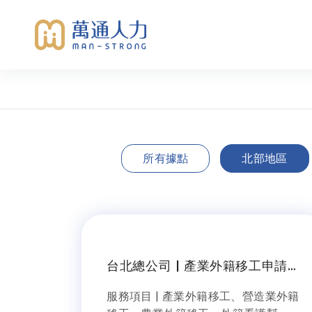
所有據點
北部地區
台北總公司 | 產業外籍移工申請
服務
服務項目 | 產業外籍移工、營造業外籍