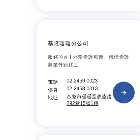
基隆暖暖分公司
服務項目 | 外籍看護幫傭、機構看護、
農業外籍移工
02-2459-0023
電話
02-2458-0013
傳真
地址
基隆市暖暖區源遠路
292巷15號1樓