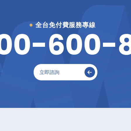
全台免付費服務專線
0
0
-
6
0
0
-
立即諮詢