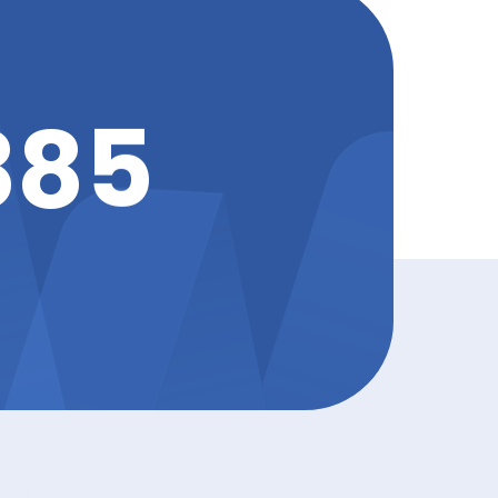
8
8
5