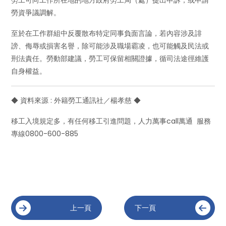
勞工可向工作所在地的地方政府勞工局（處）提出申訴，或申請
勞資爭議調解。
至於在工作群組中反覆散布特定同事負面言論，若內容涉及誹
謗、侮辱或損害名譽，除可能涉及職場霸凌，也可能觸及民法或
刑法責任。勞動部建議，勞工可保留相關證據，循司法途徑維護
自身權益。
◆ 資料來源 : 外籍勞工通訊社／楊孝慈 ◆
移工入境規定多，有任何移工引進問題，人力萬事call萬通 服務
專線0800-600-885
上一頁
下一頁