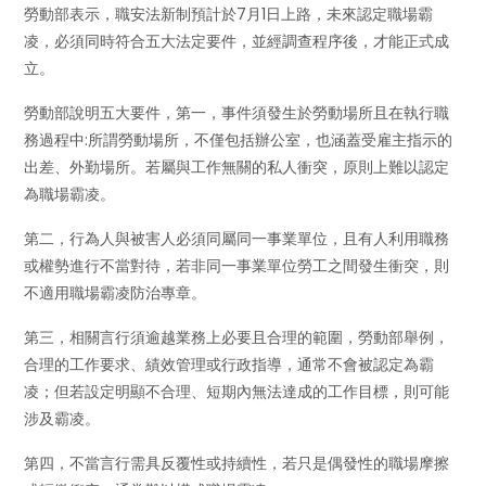
勞動部表示，職安法新制預計於7月1日上路，未來認定職場霸
凌，必須同時符合五大法定要件，並經調查程序後，才能正式成
立。
勞動部說明五大要件，第一，事件須發生於勞動場所且在執行職
務過程中:所謂勞動場所，不僅包括辦公室，也涵蓋受雇主指示的
出差、外勤場所。若屬與工作無關的私人衝突，原則上難以認定
為職場霸凌。
第二，行為人與被害人必須同屬同一事業單位，且有人利用職務
或權勢進行不當對待，若非同一事業單位勞工之間發生衝突，則
不適用職場霸凌防治專章。
第三，相關言行須逾越業務上必要且合理的範圍，勞動部舉例，
合理的工作要求、績效管理或行政指導，通常不會被認定為霸
凌；但若設定明顯不合理、短期內無法達成的工作目標，則可能
涉及霸凌。
第四，不當言行需具反覆性或持續性，若只是偶發性的職場摩擦