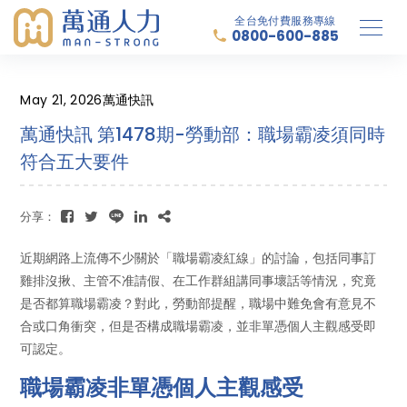
全台免付費服務專線
0800-600-885
May 21, 2026
萬通快訊
萬通快訊 第1478期-勞動部：職場霸凌須同時
符合五大要件
分享：
近期網路上流傳不少關於「職場霸凌紅線」的討論，包括同事訂
雞排沒揪、主管不准請假、在工作群組講同事壞話等情況，究竟
是否都算職場霸凌？對此，勞動部提醒，職場中難免會有意見不
合或口角衝突，但是否構成職場霸凌，並非單憑個人主觀感受即
可認定。
職場霸凌非單憑個人主觀感受