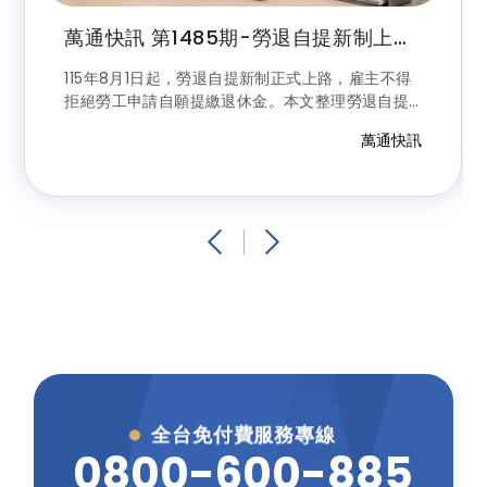
萬通快訊 第1485期-勞退自提新制上
路！8月起雇主不得拒絕勞工申請，最高
可自提6%享節稅優惠
115年8月1日起，勞退自提新制正式上路，雇主不得
拒絕勞工申請自願提繳退休金。本文整理勞退自提
資格、最高6%提繳比例、節稅優惠、保證收益、申
萬通快訊
請方式及雇主違規罰則，帶您一次掌握最新規定。
全台免付費服務專線
0
8
0
0
-
6
0
0
-
8
8
5