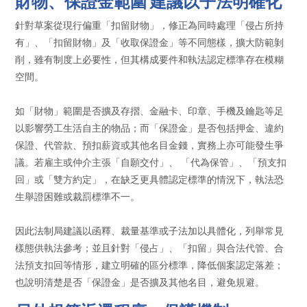
財物、保證金範圍 建議以子法明確化
針對草案從現行偏重「扣留財物」，修正為同時處理「侵占所持
有」、「扣留財物」及「收取保證金」等不同態樣，擴大防範剝
削，雖有制度上必要性，但其構成要件和執法認定標準存在模糊
空間。
如「財物」範圍是否擴及存摺、金融卡、印章、手機及鑰匙等足
以影響勞工生活自主的物品；而「保證金」是否包括押金、違約
保證、代管款、預扣薪資或其他名目金錢，實務上亦可能發生爭
議。若雇主或仲介主張「自願交付」、 「代為保管」、「預支扣
回」或「雙方約定」，在缺乏更具體認定標準的情況下，執法恐
生舉證困難或裁罰標準不一。
因此法制局建議以函釋、裁量基準或子法加以具體化，列舉常見
樣態供執法參考；並且針對「侵占」、「扣留」與合法代管、合
法預支扣回等情形，建立明確的區分標準，降低個案認定落差；
也說明清楚是否「保證金」是否擴及其他名目，避免規避。