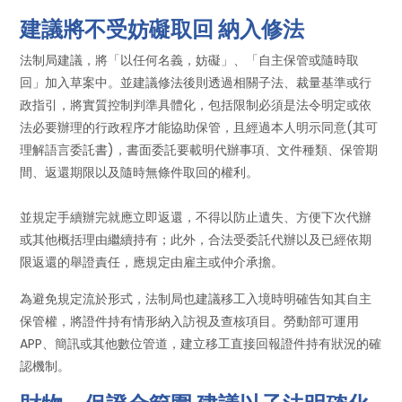
建議將不受妨礙取回 納入修法
法制局建議，將「以任何名義，妨礙」、「自主保管或隨時取
回」加入草案中。並建議修法後則透過相關子法、裁量基準或行
政指引，將實質控制判準具體化，包括限制必須是法令明定或依
法必要辦理的行政程序才能協助保管，且經過本人明示同意(其可
理解語言委託書)，書面委託要載明代辦事項、文件種類、保管期
間、返還期限以及隨時無條件取回的權利。
並規定手續辦完就應立即返還，不得以防止遺失、方便下次代辦
或其他概括理由繼續持有；此外，合法受委託代辦以及已經依期
限返還的舉證責任，應規定由雇主或仲介承擔。
為避免規定流於形式，法制局也建議移工入境時明確告知其自主
保管權，將證件持有情形納入訪視及查核項目。勞動部可運用
APP、簡訊或其他數位管道，建立移工直接回報證件持有狀況的確
認機制。