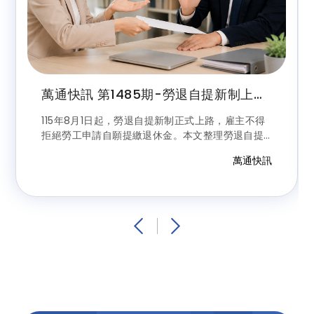
萬通快訊 第1485期-勞退自提新制上
路！8月起雇主不得拒絕勞工申請，最高
可自提6%享節稅優惠
115年8月1日起，勞退自提新制正式上路，雇主不得
拒絕勞工申請自願提繳退休金。本文整理勞退自提
資格、最高6%提繳比例、節稅優惠、保證收益、申
萬通快訊
請方式及雇主違規罰則，帶您一次掌握最新規定。