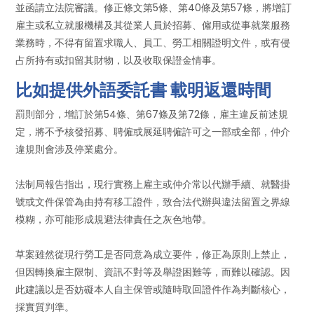
並函請立法院審議。修正條文第5條、第40條及第57條，將增訂
雇主或私立就服機構及其從業人員於招募、僱用或從事就業服務
業務時，不得有留置求職人、員工、勞工相關證明文件，或有侵
占所持有或扣留其財物，以及收取保證金情事。
比如提供外語委託書 載明返還時間
罰則部分，增訂於第54條、第67條及第72條，雇主違反前述規
定，將不予核發招募、聘僱或展延聘僱許可之一部或全部，仲介
違規則會涉及停業處分。
法制局報告指出，現行實務上雇主或仲介常以代辦手續、就醫掛
號或文件保管為由持有移工證件，致合法代辦與違法留置之界線
模糊，亦可能形成規避法律責任之灰色地帶。
草案雖然從現行勞工是否同意為成立要件，修正為原則上禁止，
但因轉換雇主限制、資訊不對等及舉證困難等，而難以確認。因
此建議以是否妨礙本人自主保管或隨時取回證件作為判斷核心，
採實質判準。