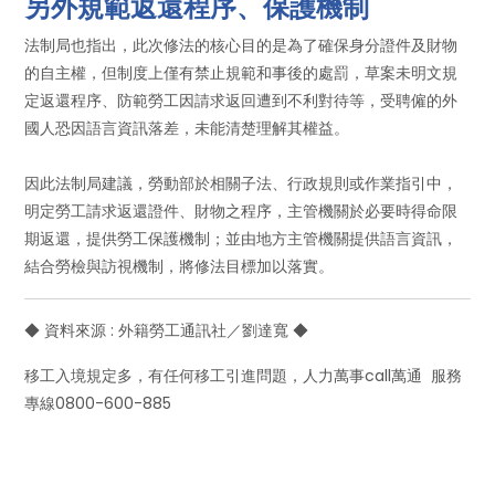
另外規範返還程序、保護機制
法制局也指出，此次修法的核心目的是為了確保身分證件及財物
的自主權，但制度上僅有禁止規範和事後的處罰，草案未明文規
定返還程序、防範勞工因請求返回遭到不利對待等，受聘僱的外
國人恐因語言資訊落差，未能清楚理解其權益。
因此法制局建議，勞動部於相關子法、行政規則或作業指引中，
明定勞工請求返還證件、財物之程序，主管機關於必要時得命限
期返還，提供勞工保護機制；並由地方主管機關提供語言資訊，
結合勞檢與訪視機制，將修法目標加以落實。
◆ 資料來源 : 外籍勞工通訊社／劉達寬 ◆
移工入境規定多，有任何移工引進問題，人力萬事call萬通 服務
專線0800-600-885